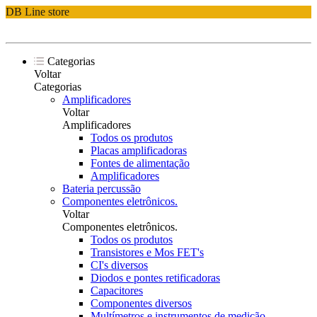
DB Line store
Categorias
Voltar
Categorias
Amplificadores
Voltar
Amplificadores
Todos os produtos
Placas amplificadoras
Fontes de alimentação
Amplificadores
Bateria percussão
Componentes eletrônicos.
Voltar
Componentes eletrônicos.
Todos os produtos
Transistores e Mos FET's
CI's diversos
Diodos e pontes retificadoras
Capacitores
Componentes diversos
Multímetros e instrumentos de medição.